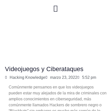
Servicios Consultivos
Sectores Atendidos
Videojuegos y Ciberataques
Hacking Knowledge
marzo 23, 2022
5:52 pm
Comúnmente pensamos en que los videojuegos
pueden estar muy alejados de la mira de criminales con
amplios conocimientos en ciberseguridad, más
comúnmente llamados Hackers de sombrero negro o
“Blackhats” sin embargo es mucho más común de lo