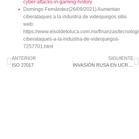
cyber-attacks-in-gaming-history
Domingo Fernández(26/09/2021) Aumentan
ciberataques a la industria de videojuegos sitio
web:
https://www.elsoldetoluca.com.mx/finanzas/tecnolog
ciberataques-a-la-industria-de-videojuegos-
7257701.html
ANTERIOR
SIGUIENTE
ISO 27017
INVASIÓN RUSA EN UCRANIA ¿COMO PROTEGER A MI ORGANIZACIÓN ANTE ESTE PANORAMA DE RIESGO ACTUAL?