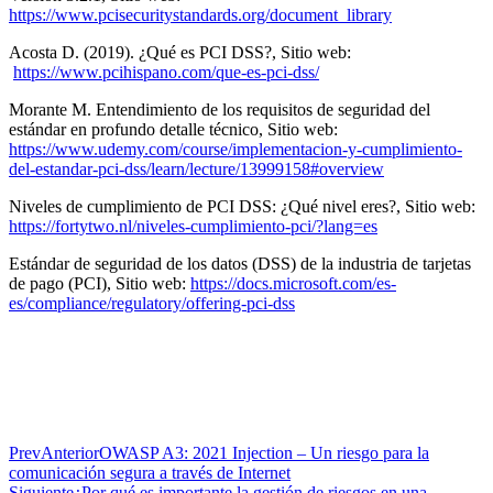
https://www.pcisecuritystandards.org/document_library
Acosta D. (2019). ¿Qué es PCI DSS?, Sitio web:
https://www.pcihispano.com/que-es-pci-dss/
Morante M. Entendimiento de los requisitos de seguridad del
estándar en profundo detalle técnico, Sitio web:
https://www.udemy.com/course/implementacion-y-cumplimiento-
del-estandar-pci-dss/learn/lecture/13999158#overview
Niveles de cumplimiento de PCI DSS: ¿Qué nivel eres?, Sitio web:
https://fortytwo.nl/niveles-cumplimiento-pci/?lang=es
Estándar de seguridad de los datos (DSS) de la industria de tarjetas
de pago (PCI), Sitio web:
https://docs.microsoft.com/es-
es/compliance/regulatory/offering-pci-dss
Prev
Anterior
OWASP A3: 2021 Injection – Un riesgo para la
comunicación segura a través de Internet
Siguiente
¿Por qué es importante la gestión de riesgos en una