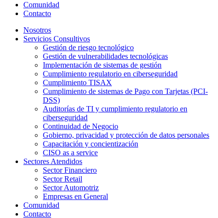
Comunidad
Contacto
Nosotros
Servicios Consultivos
Gestión de riesgo tecnológico
Gestión de vulnerabilidades tecnológicas
Implementación de sistemas de gestión
Cumplimiento regulatorio en ciberseguridad
Cumplimiento TISAX
Cumplimiento de sistemas de Pago con Tarjetas (PCI-
DSS)
Auditorías de TI y cumplimiento regulatorio en
ciberseguridad
Continuidad de Negocio
Gobierno, privacidad y protección de datos personales
Capacitación y concientización
CISO as a service
Sectores Atendidos
Sector Financiero
Sector Retail
Sector Automotriz
Empresas en General
Comunidad
Contacto