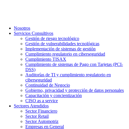
Ir
al
contenido
Nosotros
Servicios Consultivos
Gestión de riesgo tecnológico
Gestión de vulnerabilidades tecnológicas
Implementación de sistemas de gestión
Cumplimiento regulatorio en ciberseguridad
Cumplimiento TISAX
Cumplimiento de sistemas de Pago con Tarjetas (PCI-
DSS)
Auditorías de TI y cumplimiento regulatorio en
ciberseguridad
Continuidad de Negocio
Gobierno, privacidad y protección de datos personales
Capacitación y concientización
CISO as a service
Sectores Atendidos
Sector Financiero
Sector Retail
Sector Automotriz
Empresas en General