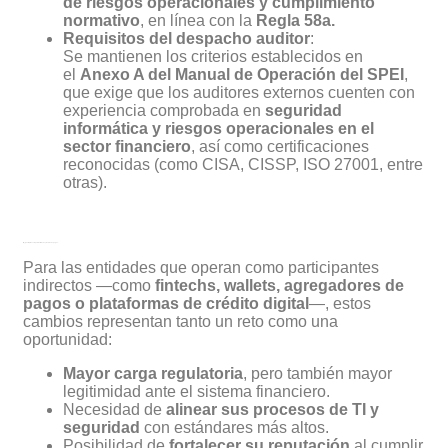
de riesgos operacionales y cumplimiento
normativo
, en línea con la
Regla 58a.
Requisitos del despacho auditor
:
Se mantienen los criterios establecidos en
el
Anexo A del Manual de Operación del SPEI
,
que exige que los auditores externos cuenten con
experiencia comprobada en
seguridad
informática y riesgos operacionales en el
sector financiero
, así como certificaciones
reconocidas (como CISA, CISSP, ISO 27001, entre
otras).
🧩 ¿Qué implica esto para las fintechs y medios de pago?.
Para las entidades que operan como participantes
indirectos —como
fintechs, wallets, agregadores de
pagos o plataformas de crédito digital
—, estos
cambios representan tanto un reto como una
oportunidad:
Mayor carga regulatoria
, pero también mayor
legitimidad ante el sistema financiero.
Necesidad de
alinear sus procesos de TI y
seguridad
con estándares más altos.
Posibilidad de
fortalecer su reputación
al cumplir